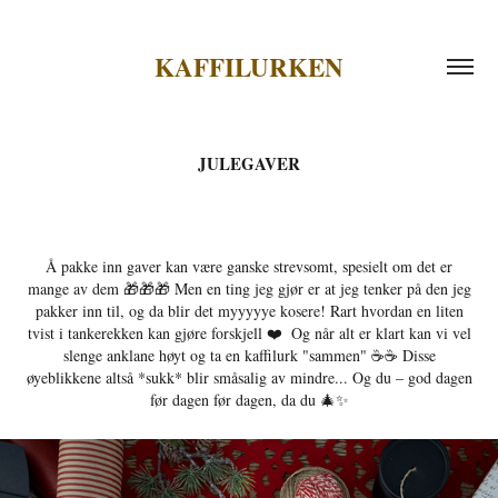
KAFFILURKEN
JULEGAVER
Å pakke inn gaver kan være ganske strevsomt, spesielt om det er
mange av dem 🎁🎁🎁 Men en ting jeg gjør er at jeg tenker på den jeg
pakker inn til, og da blir det myyyyye kosere! Rart hvordan en liten
tvist i tankerekken kan gjøre forskjell ❤️ ⁠ Og når alt er klart kan vi vel
slenge anklane høyt og ta en kaffilurk "sammen" ☕️☕️ Disse
øyeblikkene altså *sukk* blir småsalig av mindre... Og du – god dagen
før dagen før dagen, da du 🎄✨⁠