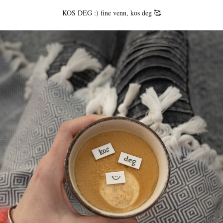
KOS DEG :) fine venn, kos deg 🥰⁠