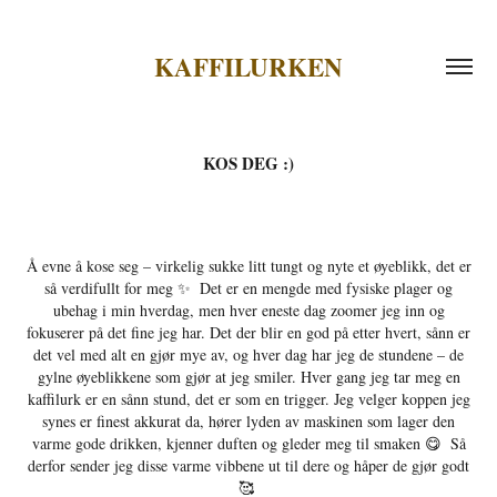
KAFFILURKEN
KOS DEG :)
Å evne å kose seg – virkelig sukke litt tungt og nyte et øyeblikk, det er
så verdifullt for meg ✨ ⁠ Det er en mengde med fysiske plager og
ubehag i min hverdag, men hver eneste dag zoomer jeg inn og
fokuserer på det fine jeg har. Det der blir en god på etter hvert, sånn er
det vel med alt en gjør mye av, og hver dag har jeg de stundene – de
gylne øyeblikkene som gjør at jeg smiler. Hver gang jeg tar meg en
kaffilurk er en sånn stund, det er som en trigger. Jeg velger koppen jeg
synes er finest akkurat da, hører lyden av maskinen som lager den
varme gode drikken, kjenner duften og gleder meg til smaken 😋 ⁠ Så
derfor sender jeg disse varme vibbene ut til dere og håper de gjør godt
🥰