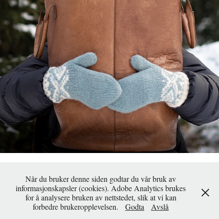
BÅL I VEDKURVEN
2022
Når du bruker denne siden godtar du vår bruk av
informasjonskapsler (cookies). Adobe Analytics brukes
for å analysere bruken av nettstedet, slik at vi kan
Powered by
Adobe Portfolio
forbedre brukeropplevelsen.
Godta
Avslå