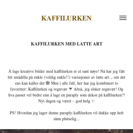
KAFFILURKEN
KAFFILURKEN MED LATTE ART
Å lage kreative bilder med kaffilurken er et sant nøye! Nå har jeg fått
litt smådilla på enkle (veldig enkle!!) variasjoner av latte art.., om det
ens kan kalles det 🙈 Men i alle fall, her har jeg kombinert to
favoritter: Kaffilurken og regnvær ☔️ Altså, jeg elsker regnvær! Og
hva passet vel bedre enn å lage en paraply som dekor på kaffilurken?!
Nyt dagen og været – god helg ✨
PS! Hvordan jeg lager denne paraply-kaffilurken vil dukke opp helt
sånn plutselig...