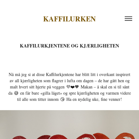
KAFFILURKEN
KAFFILURKJENTENE OG KJÆRLIGHETEN
Nå må jeg si at disse Kaffilurkjentene har blitt litt i overkant inspirert
av all kjærligheten som flagrer i lufta om dagen – de har gått hen og
malt hvert sitt hjerte på veggen 💜❤️🧡 Makan – å skal en si til sånt
da 😅 en får bare «gilla läget» og spre kjærligheten og varmen videre
til alle som titter innom 😘 Ha en nydelig uke, fine venner!