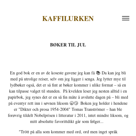
KAFFILURKEN
BØKER TIL JUL
En god bok er en av de koseste gavene jeg kan få 📚 Da kan jeg bli
med på utrolige reiser, selv om jeg ligger i senga. Jeg lytter mye til
lydbøker også, det er så fint at bøker kommer i ulike format – så en
kan tilpasse valget til stunden. ⁠ På kvelden leser jeg nesten alltid i en
papirbok, jeg synes det er en så fin måte å avslutte dagen på – bli med
på eventyr rett inn i søvnen liksom 🥱😴 ⁠ Boken jeg holder i hendene
er "Dikter och prosa 1954-2004" Tomas Tranströmer – han ble
forøvrig tildelt Nobelprisen i litteratur i 2011, intet mindre liksom, og
mitt absolutte favorittdikt går som følger... ⁠
"Trött på alla som kommer med ord, ord men inget språk