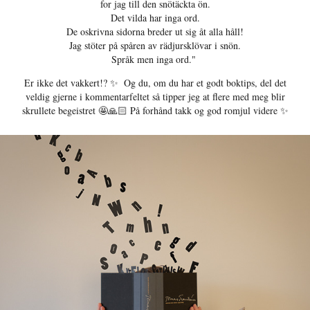
for jag till den snötäckta ön.
Det vilda har inga ord.
De oskrivna sidorna breder ut sig åt alla håll!
Jag stöter på spåren av rädjursklövar i snön.
Språk men inga ord." ⁠
Er ikke det vakkert!? ✨ ⁠ Og du, om du har et godt boktips, del det
veldig gjerne i kommentarfeltet så tipper jeg at flere med meg blir
skrullete begeistret 🤩🙏🏻 På forhånd takk og god romjul videre ✨⁠