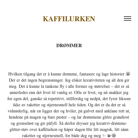
KAFFILURKEN
DRØMMER
Hvilken tilgang det er å kunne drømme, fantasere og lage historier 🤩
Der er det ingen begrensninger. Jeg elsker kreativiteten og alt den gir
meg. Det å kunne la tankene fly i alle former og størrelser – det er så
annerledes enn det livet til vanlig er. Ofte er livet, og nå snakker jeg
for egen del, ganske så repetitivt, stillferdig og nedpå, det fyrer liksom
ikke av raketter og stjernesmell hele tiden. Og det er da det er så
vidunderlig, når en ligger der og hviler, på gulvet med anklane rett ut,
hendene på magen og bare puster – og lar drømmene glitre grandiost
og grenseløst og gir påfyll. Så derfor drysser jeg kreativt-drømme-
glitter-støv over kaffilurken og håper dagen blir litt magisk, litt sånn
raketter og stjernesmell, for både deg og meg ✨ 💫🤩⁠