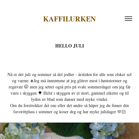
KAFFILURKEN
HELLO JULI
Nå er det juli og sommer så det jodler - årstiden for alle som elsker sol
og varme ☀️Jeg må innrømme at jeg glitrer mest i høststormer og
regnvær 🤭 men jeg setter også pris på svale sommerdager om jeg får
være i skyggen 🌳 Helst i skyggen av et stort, gammel eiketre og til
lyden av blad som danser med myke vinder.
Om du foretrekker det ene eller det andre så håper jeg du finner din
favorittplass i sommer og koser deg og har myke julidager 🫶🏻