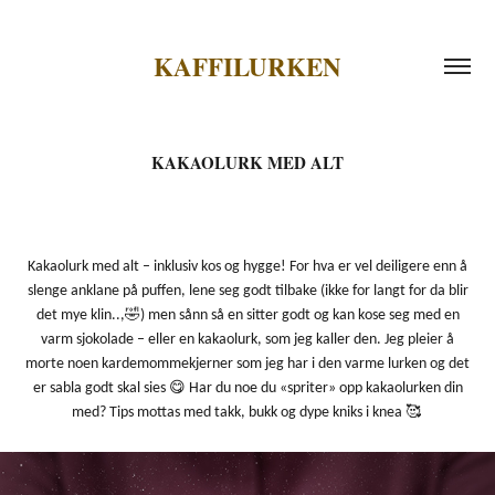
KAFFILURKEN
KAKAOLURK MED ALT
Kakaolurk med alt – inklusiv kos og hygge! For hva er vel deiligere enn å
slenge anklane på puffen, lene seg godt tilbake (ikke for langt for da blir
🤣
det mye klin..,
) men sånn så en sitter godt og kan kose seg med en
varm sjokolade – eller en kakaolurk, som jeg kaller den. Jeg pleier å
morte noen kardemommekjerner som jeg har i den varme lurken og det
😋
er sabla godt skal sies
Har du noe du «spriter» opp kakaolurken din
🥰
med? Tips mottas med takk, bukk og dype kniks i knea