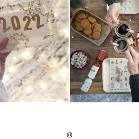
GODT NYTT ÅR!
JULEKALAS
2021
2021